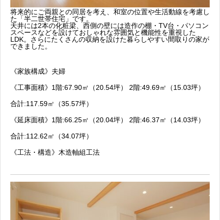
将来的にご両親との同居を考え、和室の位置や生活動線を考慮し
た「半二世帯住宅」です。
天井には2本の化粧梁、西側の壁には造作の棚・TV台・パソコン
スペースなどを設けておしゃれな雰囲気と機能性を重視した
LDK。さらにたくさんの収納を設けた暮らしやすい間取りの家が
できました。
《家族構成》夫婦
《工事面積》1階:67.90㎡（20.54坪） 2階:49.69㎡（15.03坪）
合計:117.59㎡（35.57坪）
《延床面積》1階:66.25㎡（20.04坪） 2階:46.37㎡（14.03坪）
合計:112.62㎡（34.07坪）
《工法・構造》木造軸組工法